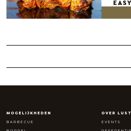
EAS
MOGELIJKHEDEN
OVER LUS
BARBECUE
EVENTS
BORREL
REFERENTI