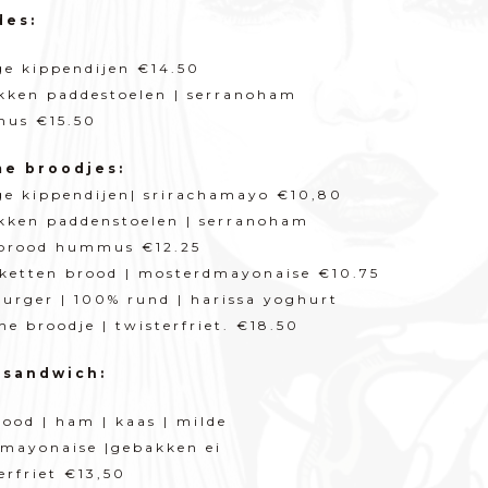
des:
ge kippendijen €14.50
kken paddestoelen | serranoham
us €15.50
e broodjes:
ge kippendijen| srirachamayo €10,80
kken paddenstoelen | serranoham
brood hummus €12.25
ketten brood | mosterdmayonaise €10.75
rger | 100% rund | harissa yoghurt
he broodje | twisterfriet. €18.50
 sandwich:
ood | ham | kaas | milde
ymayonaise |gebakken ei
erfriet €13,50