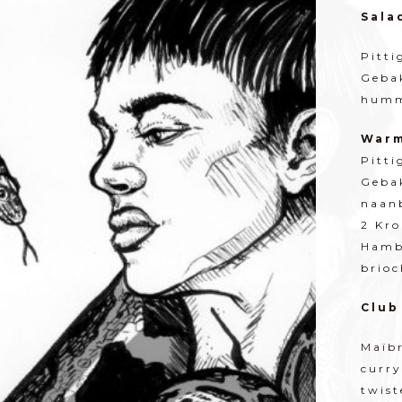
Sala
Pitti
Geba
humm
Warm
Pitti
Geba
naan
2 Kro
Hambu
brioc
Club
Maïbr
curr
twist