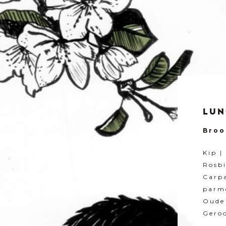
LUN
Broo
Kip |
Rosbi
Carpa
parm
Oude
Geroo