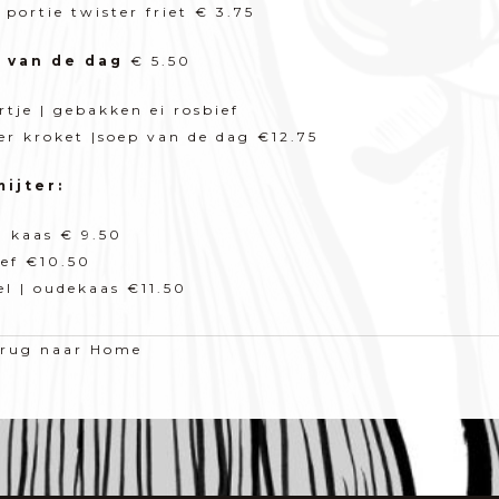
 portie twister friet € 3.75
 van de dag
€ 5.50
rtje | gebakken ei rosbief
r kroket |soep van de dag €12.75
mijter:
 kaas € 9.50
ef €10.50
el | oudekaas €11.50
erug naar Home