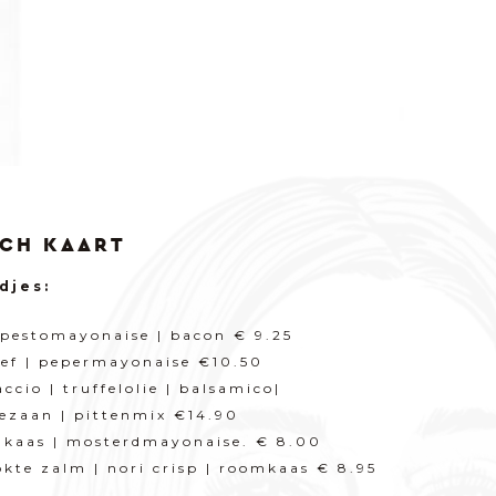
CH KAART
djes:
 pestomayonaise | bacon € 9.25
ef | pepermayonaise €10.50
ccio | truffelolie | balsamico|
ezaan | pittenmix €14.90
 kaas | mosterdmayonaise. € 8.00
kte zalm | nori crisp | roomkaas € 8.95