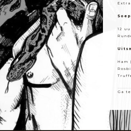
Extra
Soep
12 uu
Runde
Uits
Ham |
Rosbi
Truff
Ga t